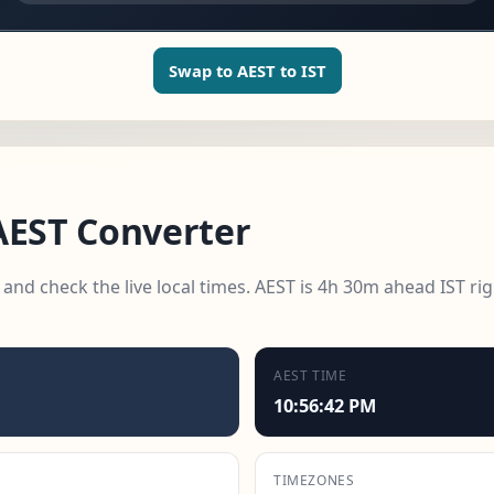
Swap to AEST to IST
AEST Converter
 and check the live local times. AEST is 4h 30m ahead IST ri
AEST TIME
10:56:44 PM
TIMEZONES