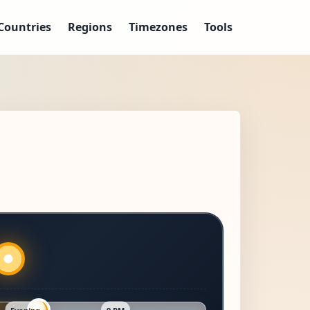
Countries
Regions
Timezones
Tools
Evening
9 PM