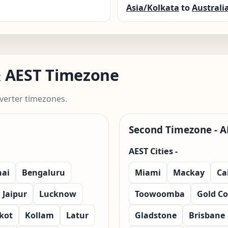
Asia/Kolkata
to
Australi
 & AEST Timezone
verter timezones.
Second Timezone - A
AEST Cities -
ai
Bengaluru
Miami
Mackay
Ca
Jaipur
Lucknow
Toowoomba
Gold Co
kot
Kollam
Latur
Gladstone
Brisbane