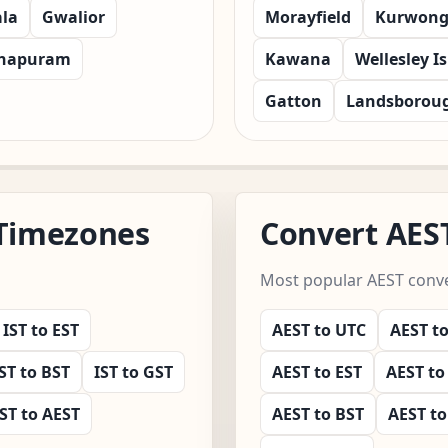
la
Gwalior
Morayfield
Kurwon
thapuram
Kawana
Wellesley I
Gatton
Landsborou
 Timezones
Convert AES
Most popular AEST conver
IST to EST
AEST to UTC
AEST t
ST to BST
IST to GST
AEST to EST
AEST to
IST to AEST
AEST to BST
AEST to