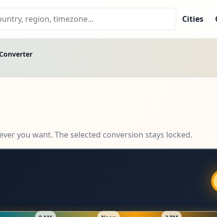
Cities
 Converter
ever you want. The selected conversion stays locked.
9 AM
Noon
3 PM