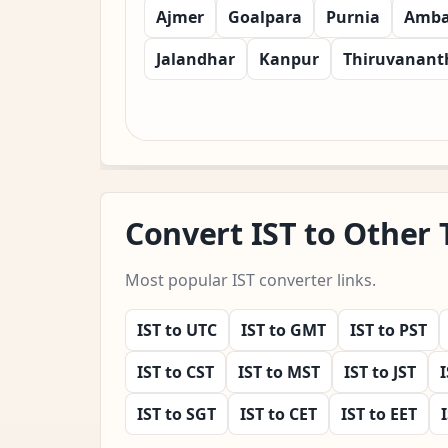
Ajmer
Goalpara
Purnia
Amba
Jalandhar
Kanpur
Thiruvanan
Convert IST to Other
Most popular IST converter links.
IST to UTC
IST to GMT
IST to PST
IST to CST
IST to MST
IST to JST
I
IST to SGT
IST to CET
IST to EET