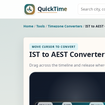
Home
/
Tools
/
Timezone Converters
/
IST to AEST
MOVE CURSOR TO CONVERT
IST to AEST Converter
Drag across the timeline and release wher
Midnight
3 AM
Morning