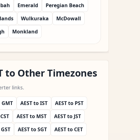
gbah
Emerald
Peregian Beach
slands
Wulkuraka
McDowall
gh
Monkland
T to Other Timezones
ter links.
o GMT
AEST to IST
AEST to PST
 CST
AEST to MST
AEST to JST
 GST
AEST to SGT
AEST to CET