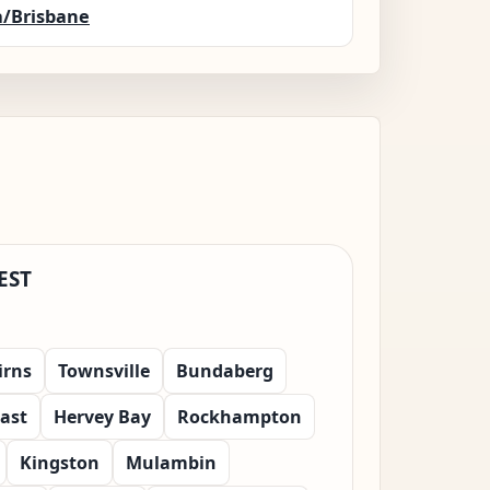
a/Brisbane
EST
irns
Townsville
Bundaberg
ast
Hervey Bay
Rockhampton
Kingston
Mulambin