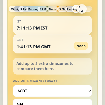
9
Midnight
3 AM
Morning
9 AM
Noon
3 PM
Evening
PM
IST
7:11:14 PM IST
GMT
1:41:14 PM GMT
Noon
ADD-ON TIMEZONES (MAX 5)
Add