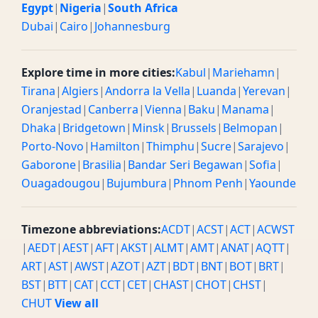
Egypt
|
Nigeria
|
South Africa
Dubai
|
Cairo
|
Johannesburg
11 AM IST
05:30 AM / 05:30 GMT
Morning
11:30 AM IST
06:00 AM / 06:00 GMT
Morning
Explore time in more cities:
Kabul
|
Mariehamn
|
Tirana
|
Algiers
|
Andorra la Vella
|
Luanda
|
Yerevan
|
12 PM IST
06:30 AM / 06:30 GMT
Morning
Oranjestad
|
Canberra
|
Vienna
|
Baku
|
Manama
|
12:30 PM IST
07:00 AM / 07:00 GMT
Morning
Dhaka
|
Bridgetown
|
Minsk
|
Brussels
|
Belmopan
|
Porto-Novo
|
Hamilton
|
Thimphu
|
Sucre
|
Sarajevo
|
1 PM IST
07:30 AM / 07:30 GMT
Morning
Gaborone
|
Brasilia
|
Bandar Seri Begawan
|
Sofia
|
Ouagadougou
|
Bujumbura
|
Phnom Penh
|
Yaounde
1:30 PM IST
08:00 AM / 08:00 GMT
Morning
2 PM IST
08:30 AM / 08:30 GMT
Morning
Timezone abbreviations:
ACDT
|
ACST
|
ACT
|
ACWST
|
AEDT
|
AEST
|
AFT
|
AKST
|
ALMT
|
AMT
|
ANAT
|
AQTT
|
2:30 PM IST
09:00 AM / 09:00 GMT
Morning
ART
|
AST
|
AWST
|
AZOT
|
AZT
|
BDT
|
BNT
|
BOT
|
BRT
|
BST
|
BTT
|
CAT
|
CCT
|
CET
|
CHAST
|
CHOT
|
CHST
|
3 PM IST
09:30 AM / 09:30 GMT
Morning
CHUT
View all
3:30 PM IST
10:00 AM / 10:00 GMT
Morning