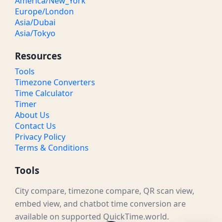
America/New_York
8:30 PM IST
03:00 PM / 15:00 GMT
Noon
Europe/London
Asia/Dubai
9 PM IST
03:30 PM / 15:30 GMT
Noon
Asia/Tokyo
9:30 PM IST
04:00 PM / 16:00 GMT
Noon
Resources
10 PM IST
04:30 PM / 16:30 GMT
Noon
Tools
Timezone Converters
10:30 PM IST
05:00 PM / 17:00 GMT
Evening
Time Calculator
Timer
11 PM IST
05:30 PM / 17:30 GMT
Evening
About Us
Contact Us
11:30 PM IST
06:00 PM / 18:00 GMT
Evening
Privacy Policy
Terms & Conditions
Tools
City compare, timezone compare, QR scan view,
embed view, and chatbot time conversion are
available on supported QuickTime.world.